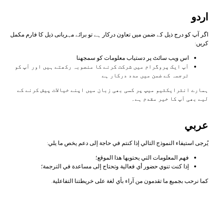
اردو
اگر آپ کو درج ذیل کے ضمن میں تعاون درکار ہے تو برائے مہربانی ذیل کا فارم مکمل
کریں:
اس ویب سائٹ پر دستیاب معلومات کو سمجھنا
آپ ایک پروگرام میں شرکت کرنے کا منصوبہ رکھتے ہیں اور آپ کو
ترجمہ کے ضمن میں مدد درکار ہے
ہمارے انٹرایکٹیو میپ پر کسی بھی زبان میں اپنے خیالات پیش کرنے کے
لیے بھی آپ کا خیر مقدم ہے۔
عربي
يُرجى استيفاء النموذج التالي إذا كنتم في حاجة إلى دعم يخص ما يلي:
فهم المعلومات التي يحتويها هذا الموقع؛
إذا كنت تنوي حضور أي فعالية وتحتاج إلى مساعدة في الترجمة؛
كما نرحب بجميع ما تقدمون من آراء بأي لغة على خريطتنا التفاعلية.