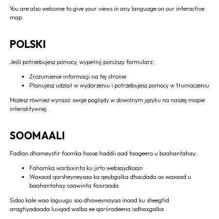
You are also welcome to give your views in any language on our interactive
map.
POLSKI
Jeśli potrzebujesz pomocy, wypełnij poniższy formularz:
Zrozumienie informacji na tej stronie
Planujesz udział w wydarzeniu i potrzebujesz pomocy w tłumaczeniu
Możesz również wyrazić swoje poglądy w dowolnym języku na naszej mapie
interaktywnej.
SOOMAALI
Fadlan dhameystir foomka hoose haddii aad taageero u baahantahay:
Fahamka warbixinta ku jirto websaydkaan
Waxaad qorsheyneysaa ka qeybgalka dhacdada oo waxaad u
baahantahay caawinta fasiraada
Sidoo kale waa laguugu soo dhaweynayaa inaad ku sheegtid
aragtiyadaada luuqad walba ee qariiradeena isdhaxgalka.